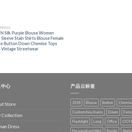
XPRESS
 Silk Purple Blouse Women
 Sleeve Stain Shirts Blouse Female
ce Button Down Chemise Tops
 Vintage Streetwear
息中心
产品云标签
2018
Blouse
Button
Chemis
t Store
Custom Keychains
Down
Fema
Collection
Flashlight
Long
Office
OOT
an Dress
Personalized Mini
Purple
Shirts