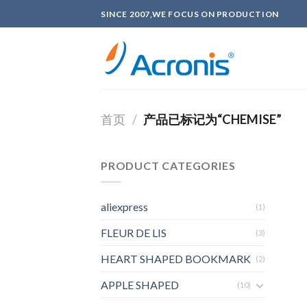
Skip
SINCE 2007,WE FOCUS ON PRODUCTION
to
content
首页
/
产品已标记为“CHEMISE”
PRODUCT CATEGORIES
aliexpress
(1)
FLEUR DE LIS
(3)
HEART SHAPED BOOKMARK
(2)
APPLE SHAPED
(10)