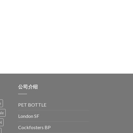
公司介绍
e
PET BOTTLE
le
London SF
N
Cockfosters BP