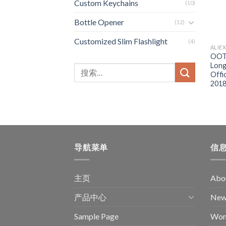
Custom Keychains
(10)
Bottle Opener
(12)
Customized Slim Flashlight
(4)
ALIE
OOTN
Long
Offi
2018
导航菜单
信
主页
Abou
产品中心
New 
Sample Page
Wom