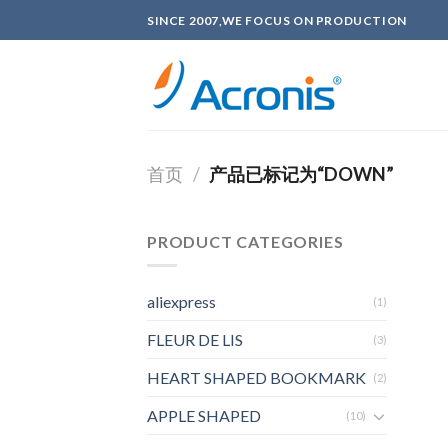
Skip
SINCE 2007,WE FOCUS ON PRODUCTION
to
content
首页
/
产品已标记为“DOWN”
PRODUCT CATEGORIES
aliexpress
(1)
FLEUR DE LIS
(3)
HEART SHAPED BOOKMARK
(2)
APPLE SHAPED
(10)