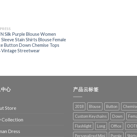
XPRESS
 Silk Purple Blouse Women
 Sleeve Stain Shirts Blouse Female
ce Button Down Chemise Tops
 Vintage Streetwear
息中心
产品云标签
2018
Blouse
Button
Chemis
t Store
Custom Keychains
Down
Fema
Collection
Flashlight
Long
Office
OOT
an Dress
Personalized Mini
Purple
Shirts