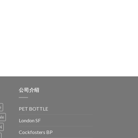
公司介绍
e
PET BOTTLE
le
London SF
N
Cockfosters BP