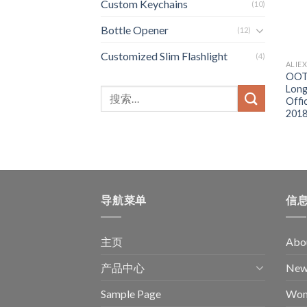
Custom Keychains
(10)
Bottle Opener
(12)
Customized Slim Flashlight
(4)
ALIE
OOTN
Long
Offi
2018
导航菜单
信
主页
Abou
产品中心
New 
Sample Page
Wom